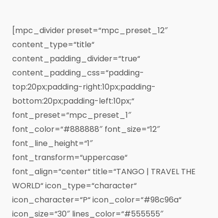
[mpc_divider preset=“mpc_preset_12″
content_type=“title“
content_padding_divider=“true“
content_padding_css=“padding-
top:20px;padding-right:10px;padding-
bottom:20px;padding-left:10px;“
font_preset=“mpc_preset_1″
font_color=“#888888″ font_size=“12″
font_line_height=“1″
font_transform=“uppercase“
font_align=“center“ title=“TANGO | TRAVEL THE
WORLD“ icon_type=“character“
icon_character=“P“ icon_color=“#98c96a“
icon_size=“30″ lines_color=“#555555″