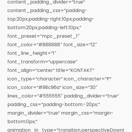
content_padding_divider=“true“
content_padding_css=“padding-
top:20px;padding-right:10px;padding-
bottom:20px;padding-left:10px;“
font_preset=“mpc_preset_1″
font_color=“#888888″ font_size=“12″
font_line_height=“1″
font_transform=“uppercase“
font_align=“center“ title=“KONTAKT“
icon_type=“character“ icon_character=“P“
icon_color=“#98c96a“ icon_size=“30″
lines_color=“#555555″ padding_divider=“true“
padding_css=“padding-bottom:-20px;“
margin_divider=“true“ margin_css=“margin-
bottom:0px;“
animation_in_type=“transition.perspectiveDownI