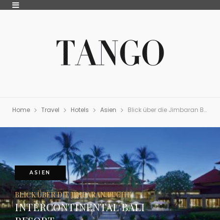
Home
Travel
Hotels
Asien
Blick über die Jimbaran BuchtIntercontinental Bali Resort
ASIEN
BLICK ÜBER DIE JIMBARAN BUCHT
INTERCONTINENTAL BALI