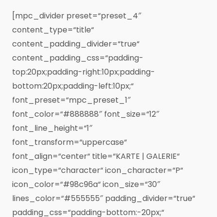
[mpc_divider preset=“preset_4″
content_type=“title“
content_padding_divider=“true“
content_padding_css=“padding-
top:20px;padding-right:10px;padding-
bottom:20px;padding-left:10px;“
font_preset=“mpc_preset_1″
font_color=“#888888″ font_size=“12″
font_line_height=“1″
font_transform=“uppercase“
font_align=“center“ title=“KARTE | GALERIE“
icon_type=“character“ icon_character=“P“
icon_color=“#98c96a“ icon_size=“30″
lines_color=“#555555″ padding_divider=“true“
padding_css=“padding-bottom:-20px;“